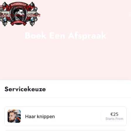
Skip to navigation
Skip to main content
Boek Een Afspraak
Servicekeuze
€25
Haar knippen
Starts From