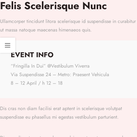
Felis Scelerisque Nunc
Ullamcorper tincidunt litora scelerisque id suspendisse in curabitur
ut massa natoque maecenas himenaeos quis.
EVENT INFO
“Fringilla In Dui” @Vestibulum Viverra
Via Suspendisse 24 – Metro: Praesent Vehicula
8 – 12 April / h 12 – 18
Dis cras non diam facilisi erat aptent in scelerisque volutpat
suspendisse eu phasellus mi egestas vestibulum parturient.