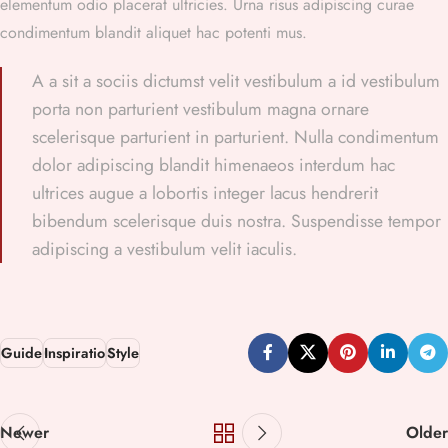
elementum odio placerat ultricies. Urna risus adipiscing curae
condimentum blandit aliquet hac potenti mus.
A a sit a sociis dictumst velit vestibulum a id vestibulum
porta non parturient vestibulum magna ornare
scelerisque parturient in parturient. Nulla condimentum
dolor adipiscing blandit himenaeos interdum hac
ultrices augue a lobortis integer lacus hendrerit
bibendum scelerisque duis nostra. Suspendisse tempor
adipiscing a vestibulum velit iaculis.
Guide
Inspiratio
Style
Newer
Older