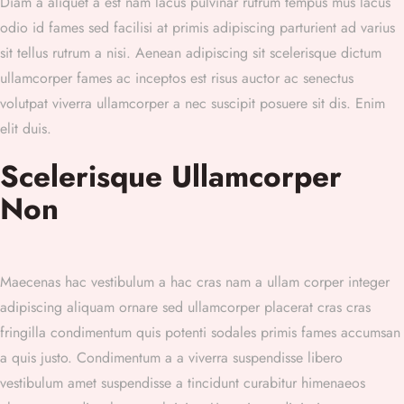
Diam a aliquet a est nam lacus pulvinar rutrum tempus mus lacus
odio id fames sed facilisi at primis adipiscing parturient ad varius
sit tellus rutrum a nisi. Aenean adipiscing sit scelerisque dictum
ullamcorper fames ac inceptos est risus auctor ac senectus
volutpat viverra ullamcorper a nec suscipit posuere sit dis. Enim
elit duis.
Scelerisque Ullamcorper
Non
Maecenas hac vestibulum a hac cras nam a ullam corper integer
adipiscing aliquam ornare sed ullamcorper placerat cras cras
fringilla condimentum quis potenti sodales primis fames accumsan
a quis justo. Condimentum a a viverra suspendisse libero
vestibulum amet suspendisse a tincidunt curabitur himenaeos