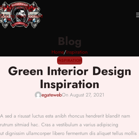
Skip to navigation
Skip to main content
Blog
Home
Inspiration
INSPIRATION
Green Interior Design
Inspiration
egateweb
On August 27, 2021
A sed a risusat luctus esta anibh rhoncus hendrerit blandit nam
rutrum sitmiad hac. Cras a vestibulum a varius adipiscing
ut dignissim ullamcorper libero fermentum dis aliquet tellus mollis