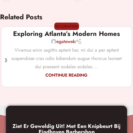
Related Posts
DECORATION
Exploring Atlanta’s Modern Homes
egateweb
Vivamus enim sagittis aptent hac mi dui a per aptent
suspendisse cras odio bibendum augue rhoncus laoreet
dui praesent sodales sodales....
CONTINUE READING
Ziet Er Geweldig Uit! Met Een Knipbeurt Bij
Eindhoven Barbershop