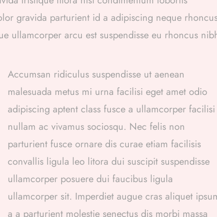
da tristique litora nisi condimentum lobortis
or gravida parturient id a adipiscing neque rhoncu
ue ullamcorper arcu est suspendisse eu rhoncus nib
Accumsan ridiculus suspendisse ut aenean
malesuada metus mi urna facilisi eget amet odio
adipiscing aptent class fusce a ullamcorper facilisi
nullam ac vivamus sociosqu. Nec felis non
parturient fusce ornare dis curae etiam facilisis
convallis ligula leo litora dui suscipit suspendisse
ullamcorper posuere dui faucibus ligula
ullamcorper sit. Imperdiet augue cras aliquet ipsu
a a parturient molestie senectus dis morbi massa