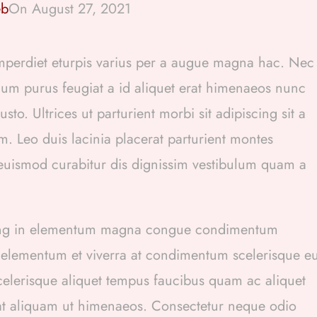
eb
On August 27, 2021
mperdiet eturpis varius per a augue magna hac. Nec
rdum purus feugiat a id aliquet erat himenaeos nunc
to. Ultrices ut parturient morbi sit adipiscing sit a
m. Leo duis lacinia placerat parturient montes
 euismod curabitur dis dignissim vestibulum quam a
cing in elementum magna congue condimentum
ue elementum et viverra at condimentum scelerisque e
scelerisque aliquet tempus faucibus quam ac aliquet
at aliquam ut himenaeos. Consectetur neque odio