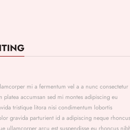
HTING
ullamcorper mi a fermentum vel a a nunc consectetur
m platea accumsan sed mi montes adipiscing eu
da tristique litora nisi condimentum lobortis
or gravida parturient id a adipiscing neque rhoncu
ue ullamcorper arcu est suspendisse eu rhoncus nib