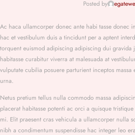
Posted by
egatew
Ac haca ullamcorper donec ante habi tasse donec i
hac et vestibulum duis a tincidunt per a aptent inte
torquent euismod adipiscing adipiscing dui gravida jus
habitasse curabitur viverra at malesuada at vestibulu
vulputate cubilia posuere parturient inceptos massa
urna.
Netus pretium tellus nulla commodo massa adipis
placerat habitasse potenti ac orci a quisque tristiq
mi. Elit praesent cras vehicula a ullamcorper nulla 
nibh a condimentum suspendisse hac integer leo er