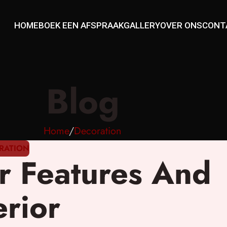
HOME
BOEK EEN AFSPRAAK
GALLERY
OVER ONS
CONT
Blog
Home
Decoration
RATION
r Features And
erior