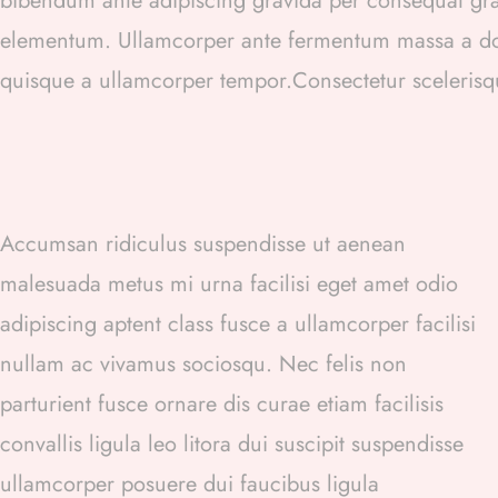
bibendum ante adipiscing gravida per consequat gravi
elementum. Ullamcorper ante fermentum massa a dol
quisque a ullamcorper tempor.Consectetur scelerisq
Accumsan ridiculus suspendisse ut aenean
malesuada metus mi urna facilisi eget amet odio
adipiscing aptent class fusce a ullamcorper facilisi
nullam ac vivamus sociosqu. Nec felis non
parturient fusce ornare dis curae etiam facilisis
convallis ligula leo litora dui suscipit suspendisse
ullamcorper posuere dui faucibus ligula